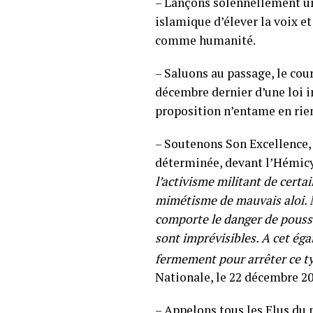
– Lançons solennellement un 
islamique d’élever la voix e
comme humanité.
– Saluons au passage, le cour
décembre dernier d’une loi i
proposition n’entame en rien
– Soutenons Son Excellence, 
déterminée, devant l’Hémicycl
l’activisme militant de certa
mimétisme de mauvais aloi. M
comporte le danger de pousse
sont imprévisibles. A cet ég
fermement pour arrêter ce ty
Nationale, le 22 décembre 20
– Appelons tous les Elus du p