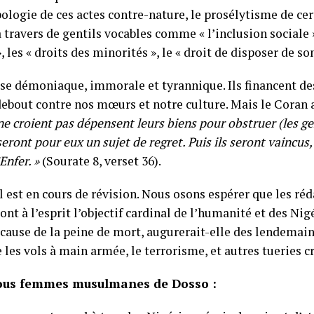
apologie de ces actes contre-nature, le prosélytisme de c
travers de gentils vocables comme « l’inclusion sociale »,
, les « droits des minorités », le « droit de disposer de son
ause démoniaque, immorale et tyrannique. Ils financent des
-debout contre nos mœurs et notre culture. Mais le Coran 
ne croient pas dépensent leurs biens pour obstruer (les ge
seront pour eux un sujet de regret. Puis ils seront vaincus,
Enfer. »
(Sourate 8, verset 36).
l est en cours de révision. Nous osons espérer que les réd
nt à l’esprit l’objectif cardinal de l’humanité et des Nigé
n cause de la peine de mort, augurerait-elle des lendemai
les vols à main armée, le terrorisme, et autres tueries c
 nous femmes musulmanes de Dosso :