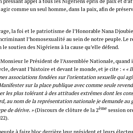
pressant appel à tous les Nigériens épris de paix et d’a
t agir comme un seul homme, dans la paix, afin de préserv
age, la foi et le patriotisme de l’Honorable Nana Djoubie 
ncriminant l’homosexualité au sein de notre peuple. Le re
 le soutien des Nigériens à la cause qu’elle défend.
Monsieur le Président de l’Assemblée Nationale, quand il
e, devant l’histoire et devant le monde, et je cite :
« « I
ines associations fondées sur l’orientation sexuelle qui agi
anifester sur la place publique avec comme seule revendi
r les plus tolérant à des attitudes extrêmes dont les cons
ard, au nom de la représentation nationale je demande au
ème
pe de dérive. »
(Discours de clôture de la 2
session or
22).
euple à faire bloc derrière leur président et leurs électeu