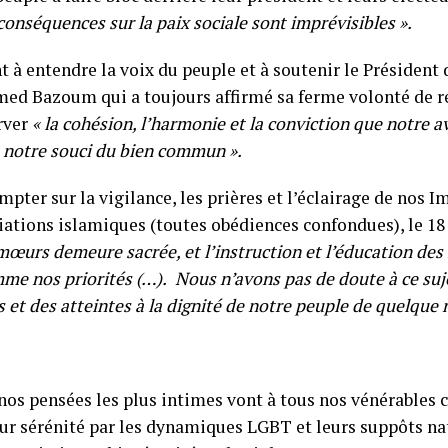
 conséquences sur la paix sociale sont imprévisibles ».
à entendre la voix du peuple et à soutenir le Président 
med Bazoum qui a toujours affirmé sa ferme volonté de re
erver
« la cohésion, l’harmonie et la conviction que notre 
 notre souci du bien commun ».
ter sur la vigilance, les prières et l’éclairage de nos 
ciations islamiques (toutes obédiences confondues), le 18
urs demeure sacrée, et l’instruction et l’éducation des fi
me nos priorités (…).
Nous n’avons pas de doute à ce suje
 et des atteintes à la dignité de notre peuple de quelque n
 nos pensées les plus intimes vont à tous nos vénérables
 leur sérénité par les dynamiques LGBT et leurs suppôts n