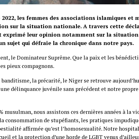
 2022, les femmes des associations islamiques et
ion sur la situation nationale. A travers cette déc
exprimé leur opinion notamment sur la situation s
n sujet qui défraie la chronique dans notre pays.
nt, le Dominateur Suprême. Que la paix et les bénédicti
ses pieux compagnons.
 banditisme, la précarité, le Niger se retrouve aujourd’hui
une délinquance juvénile sans précédent et notre propre
% musulman, nous assistons ces dernières années à la vio
 la consommation de stupéfiants, les pratiques impudiques
estialité affirmée qu’est l’homosexualité. Notre hospital
cueil et la protection d’une horde de LGBT venus d’ailleu