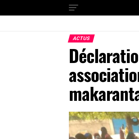
ACTUS
Déclarati
associatio
makaranta