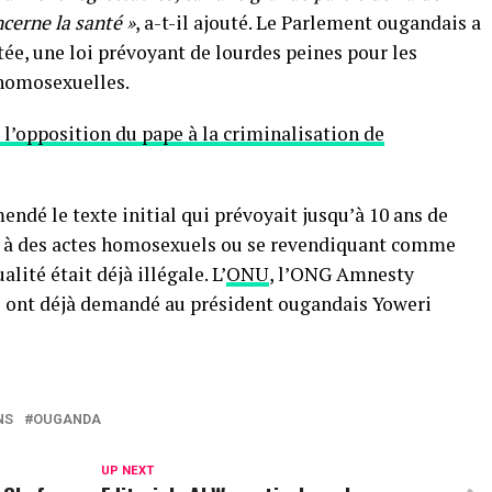
erne la santé »
, a-t-il ajouté. Le Parlement ougandais a
tée, une loi prévoyant de lourdes peines pour les
 homosexuelles.
 à l’opposition du pape à la criminalisation de
dé le texte initial qui prévoyait jusqu’à 10 ans de
nt à des actes homosexuels ou se revendiquant comme
ité était déjà illégale. L’
ONU
, l’ONG Amnesty
s ont déjà demandé au président ougandais Yoweri
NS
OUGANDA
UP NEXT