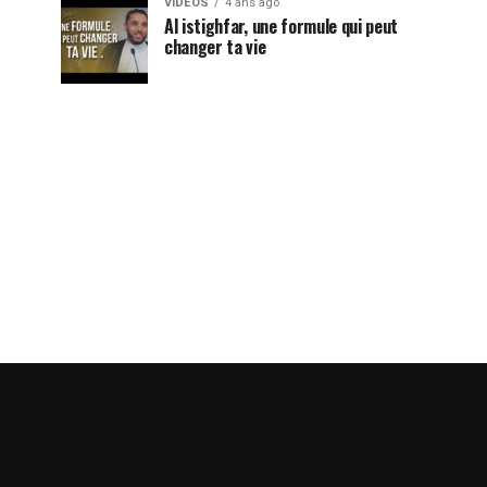
VIDEOS
4 ans ago
Al istighfar, une formule qui peut
changer ta vie