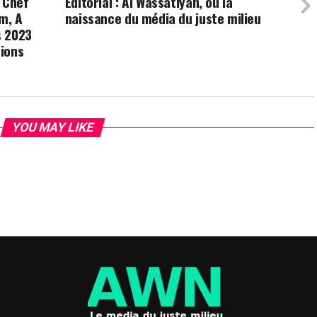
 Chef
Editorial : Al Wassatiyah, ou la
m, A
naissance du média du juste milieu
s 2023
ions
YOU MAY LIKE