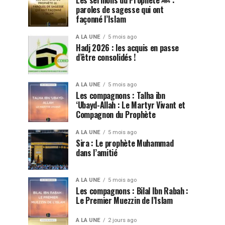
Les sermons du Prophète ﷺ :
paroles de sagesse qui ont
façonné l’Islam
A LA UNE
5 mois ago
Hadj 2026 : les acquis en passe
d’être consolidés !
A LA UNE
5 mois ago
Les compagnons : Talha ibn
‘Ubayd-Allah : Le Martyr Vivant et
Compagnon du Prophète
A LA UNE
5 mois ago
Sira : Le prophète Muhammad
dans l’amitié
A LA UNE
5 mois ago
Les compagnons : Bilal Ibn Rabah :
Le Premier Muezzin de l’Islam
A LA UNE
2 jours ago