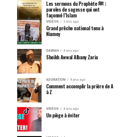
Les sermons du Prophète ﷺ :
paroles de sagesse qui ont
façonné l’Islam
VIDEOS
2 ans ago
Grand prêche national tenu à
Niamey
DAWAH
4 ans ago
Sheikh Awwal Albany Zaria
ADORATION
4 ans ago
Comment accomplir la prière de A
à Z
VIDEOS
4 ans ago
Un piège à éviter