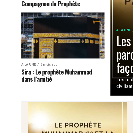
Compagnon du Prophète
A LA UNE
Les 
par
faç
A LA UNE
5 mois ago
Sira : Le prophète Muhammad
dans l’amitié
Les mot
civilisa