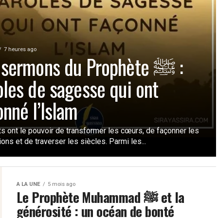
7 heures ago
sermons du Prophète ﷺ :
oles de sagesse qui ont
onné l’Islam
s ont le pouvoir de transformer les cœurs, de façonner les
tions et de traverser les siècles. Parmi les...
A LA UNE
5 mois ago
Le Prophète Muhammad ﷺ et la
générosité : un océan de bonté