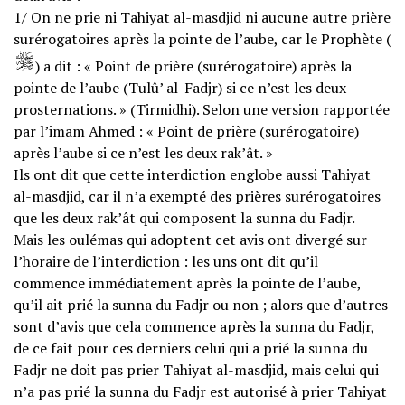
1/ On ne prie ni Tahiyat al-masdjid ni aucune autre prière
surérogatoires après la pointe de l’aube, car le Prophète (
) a dit : «
Point de prière (surérogatoire) après la
pointe de l’aube (Tulû’ al-Fadjr) si ce n’est les deux
prosternations.
» (Tirmidhi). Selon une version rapportée
par l’imam Ahmed : «
Point de prière (surérogatoire)
après l’aube si ce n’est les deux rak’ât.
»
Ils ont dit que cette interdiction englobe aussi Tahiyat
al-masdjid, car il n’a exempté des prières surérogatoires
que les deux rak’ât qui composent la sunna du Fadjr.
Mais les oulémas qui adoptent cet avis ont divergé sur
l’horaire de l’interdiction : les uns ont dit qu’il
commence immédiatement après la pointe de l’aube,
qu’il ait prié la sunna du Fadjr ou non ; alors que d’autres
sont d’avis que cela commence après la sunna du Fadjr,
de ce fait pour ces derniers celui qui a prié la sunna du
Fadjr ne doit pas prier Tahiyat al-masdjid, mais celui qui
n’a pas prié la sunna du Fadjr est autorisé à prier Tahiyat