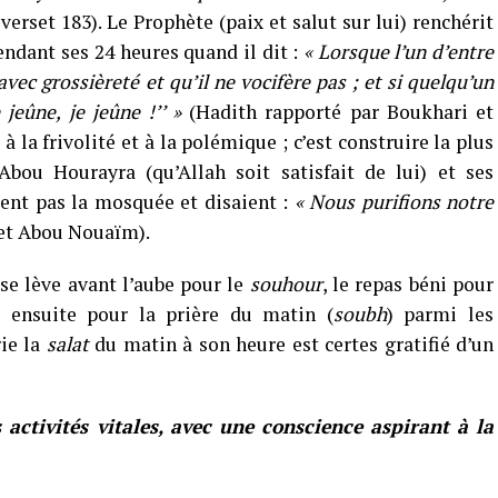
verset 183). Le Prophète (paix et salut sur lui) renchérit
endant ses 24 heures quand il dit :
« Lorsque l’un d’entre
vec grossièreté et qu’il ne vocifère pas ; et si quelqu’un
e jeûne, je jeûne !’’ »
(Hadith rapporté par Boukhari et
 la frivolité et à la polémique ; c’est construire la plus
Abou Hourayra (qu’Allah soit satisfait de lui) et ses
ient pas la mosquée et disaient :
« Nous purifions notre
et Abou Nouaïm).
se lève avant l’aube pour le
souhour
, le repas béni pour
e ensuite pour la prière du matin (
soubh
) parmi les
rie la
salat
du matin à son heure est certes gratifié d’un
activités vitales, avec une conscience aspirant à la