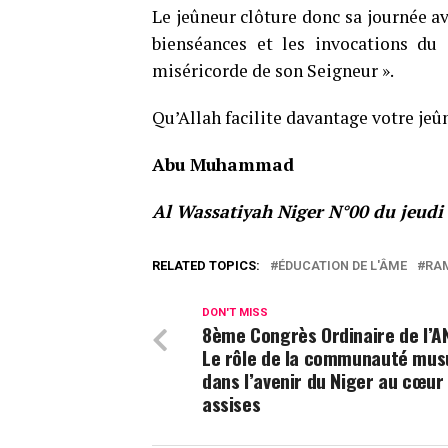
Le jeûneur clôture donc sa journée av
bienséances et les invocations du 
miséricorde de son Seigneur ».
Qu’Allah facilite davantage votre jeûn
Abu Muhammad
Al Wassatiyah Niger N°00 du jeudi
RELATED TOPICS:
ÉDUCATION DE L'ÂME
RA
DON'T MISS
8ème Congrès Ordinaire de l’AN
Le rôle de la communauté mu
dans l’avenir du Niger au cœur
assises