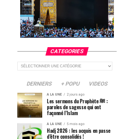
CATEGORIES
Categories
DERNIERS
+ POPU
VIDEOS
A LA UNE
2 jours ago
Les sermons du Prophète ﷺ :
paroles de sagesse qui ont
façonné l’Islam
A LA UNE
5 mois ago
Hadj 2026 : les acquis en passe
d’être consolidés !