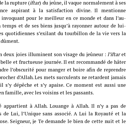
e la rupture (
iftar
) du jeûne, il vaque normalement à ses
ence aspirant à la satisfaction divine. Il mentionne
 invoquant pour le meilleur en ce monde et dans l’au-
 temps et de ses biens jusqu’à rayonner autour de lui-
s quotidiennes s’exilant du tourbillon de la vie vers la
sidûment.
on deux joies illuminent son visage du jeûneur :
l’iftar
et
 belle et fructueuse journée. Il est recommandé de hâter
ndre l’obscurité pour manger et boire afin de reprendre
procher d’Allah. Les mets succulents ne retardent jamais
 il s’y dépêche et s’y apaise. Ce moment est aussi une
n famille, avec les voisins et les passants.
appartient à Allah. Louange à Allah. Il n’y a pas de
 de Lui, l’Unique sans associé. A Lui la Royauté et la
ose. Seigneur, je Te demande le bien de cette nuit et le