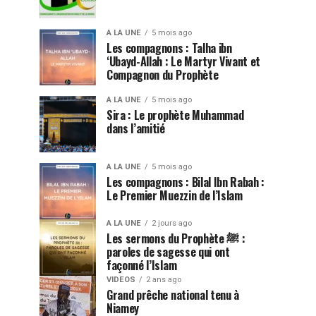
A LA UNE
5 mois ago
Les compagnons : Talha ibn
‘Ubayd-Allah : Le Martyr Vivant et
Compagnon du Prophète
A LA UNE
5 mois ago
Sira : Le prophète Muhammad
dans l’amitié
A LA UNE
5 mois ago
Les compagnons : Bilal Ibn Rabah :
Le Premier Muezzin de l’Islam
A LA UNE
2 jours ago
Les sermons du Prophète ﷺ :
paroles de sagesse qui ont
façonné l’Islam
VIDEOS
2 ans ago
Grand prêche national tenu à
Niamey