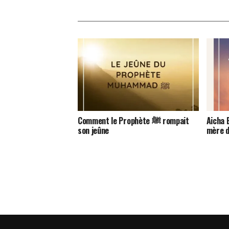
Comment le Prophète ﷺ rompait
Aicha 
son jeûne
mère d