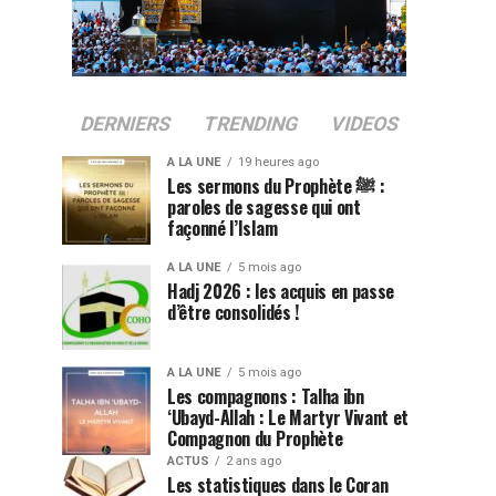
DERNIERS
TRENDING
VIDEOS
A LA UNE
19 heures ago
Les sermons du Prophète ﷺ :
paroles de sagesse qui ont
façonné l’Islam
A LA UNE
5 mois ago
Hadj 2026 : les acquis en passe
d’être consolidés !
A LA UNE
5 mois ago
Les compagnons : Talha ibn
‘Ubayd-Allah : Le Martyr Vivant et
Compagnon du Prophète
ACTUS
2 ans ago
Les statistiques dans le Coran