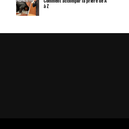
Comment accomplir la prière de A
à Z